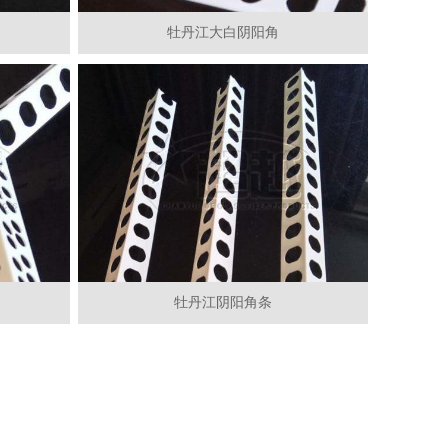
牡丹江大白阴阳角
牡丹江阴阳角条