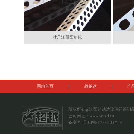
牡丹江阴阳角线
网站首页
超越达
产
案例展示
联系我们
版权所有@沈阳超越达玻璃纤维制
公司网址：
www.sycyd.cn
备案号:辽ICP备14008103号-9