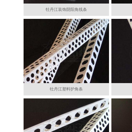
牡丹江装饰阴阳角线条
牡丹江塑料护角条