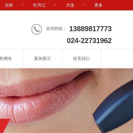
吉林
/
牡丹江
/
大连
/
更多
13889817773
咨询热线：
024-22731962
售网络
案例展示
联系我们