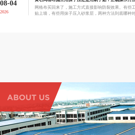
08-04
网格布买回来了，施工方式直接影响防裂效果。有些
2026
贴上墙，有些用抹子压入砂浆层，两种方法到底哪种
布起鼓、脱落或者失去防裂作用。正确的施工方式网
在墙面抹一层抗裂砂浆或粘结剂，趁未干时将网格布