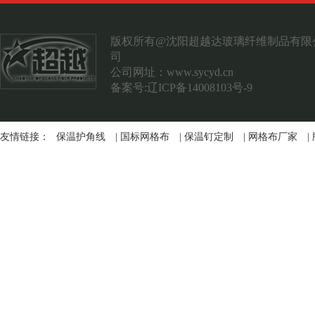
案例展示
联系我们
版权所有@沈阳超越达玻璃纤维制品有限
司
公司网址：
www.sycyd.cn
备案号:辽ICP备14008103号-9
友情链接：
保温护角线
|
国标网格布
|
保温钉定制
|
网格布厂家
|