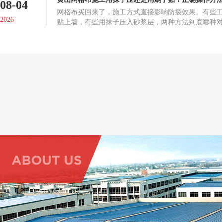
08-04
网格布买回来了，施工方式直接影响防裂效果。有些
2026
贴上墙，有些用抹子压入砂浆层，两种方法到底哪种
布起鼓、脱落或者失去防裂作用。正确的施工方式网
在墙面抹一层抗裂砂浆或粘结剂，趁未干时将网格布