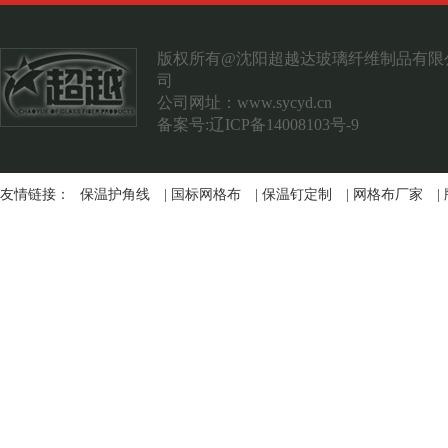
案例展示
联系我们
版权所有@沈阳超越达玻璃纤维制品有限
司
公司网址：
www.sycyd.cn
备案号:辽ICP备14008103号-9
友情链接：
保温护角线
|
国标网格布
|
保温钉定制
|
网格布厂家
|