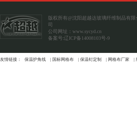
案例展示
联系我们
版权所有@沈阳超越达玻璃纤维制品有限
司
公司网址：
www.sycyd.cn
备案号:辽ICP备14008103号-9
友情链接：
保温护角线
|
国标网格布
|
保温钉定制
|
网格布厂家
|