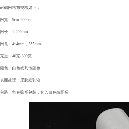
耐碱网格布规格如下：
网宽：5cm-200cm
网长：1-200mm
网孔：4*4mm，5*5mm
克重：40克-600克
颜色：白色或其他颜色
表面处理：尿胶或乳液
包装：每卷吸塑包装，套入白色编织袋