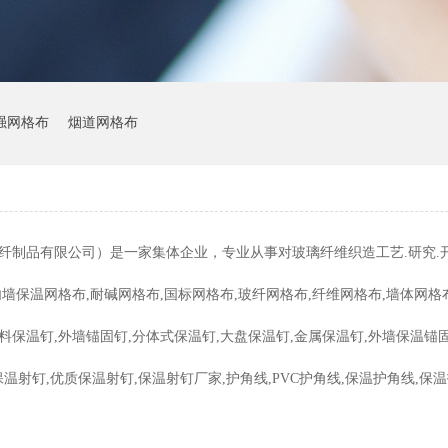
强网格布
烟道网格布
品有限公司）是一家集体企业，专业从事对玻璃纤维织造工艺.研究.开
保温网格布,耐碱网格布,国标网格布,玻纤网格布,纤维网格布,墙体网格布,
塑料保温钉,外墙锚固钉,分体式保温钉,大盘保温钉,金属保温钉,外墙保温锚固
射钉,优质保温射钉,保温射钉厂家,护角线,PVC护角线,保温护角线,保温