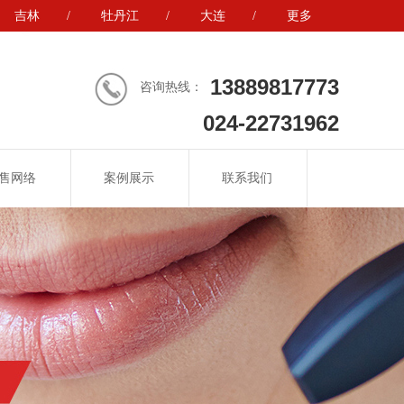
吉林
/
牡丹江
/
大连
/
更多
13889817773
咨询热线：
024-22731962
售网络
案例展示
联系我们