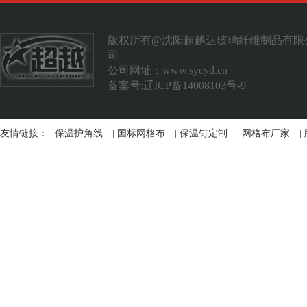
案例展示
联系我们
版权所有@沈阳超越达玻璃纤维制品有限
司
公司网址：
www.sycyd.cn
备案号:辽ICP备14008103号-9
友情链接：
保温护角线
|
国标网格布
|
保温钉定制
|
网格布厂家
|