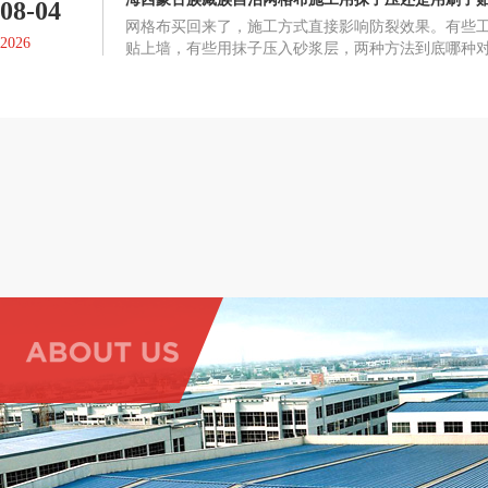
08-04
网格布买回来了，施工方式直接影响防裂效果。有些
2026
贴上墙，有些用抹子压入砂浆层，两种方法到底哪种
布起鼓、脱落或者失去防裂作用。正确的施工方式网
在墙面抹一层抗裂砂浆或粘结剂，趁未干时将网格布