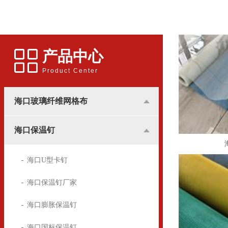
应用更多的是和广告行业挂
用的锚固件，广泛用于建筑
钩，所涉及到的地方基本是
装潢中，墙体保温屋的锚固
用于高楼墙体的广告宣传。
方面
产品中心
Product Center
海口玻璃纤维网格布
海口保温钉
海口U型卡钉
海口保温钉厂家
海口膨胀保温钉
海口国标保温钉