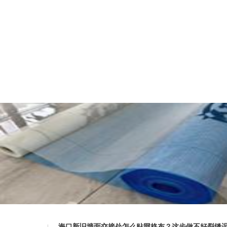
海口新旧墙面交接处怎么贴网格布？这步做不好裂缝