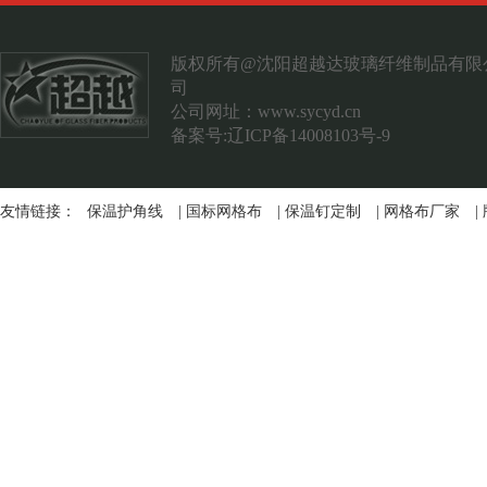
案例展示
联系我们
版权所有@沈阳超越达玻璃纤维制品有限
司
公司网址：
www.sycyd.cn
备案号:辽ICP备14008103号-9
友情链接：
保温护角线
|
国标网格布
|
保温钉定制
|
网格布厂家
|