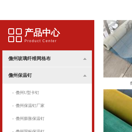
应用更多的是和广告行业挂
用的锚固件，广泛用于建筑
钩，所涉及到的地方基本是
装潢中，墙体保温屋的锚固
用于高楼墙体的广告宣传。
方面
产品中心
Product Center
儋州玻璃纤维网格布
儋州保温钉
儋州U型卡钉
儋州保温钉厂家
儋州膨胀保温钉
儋州国标保温钉