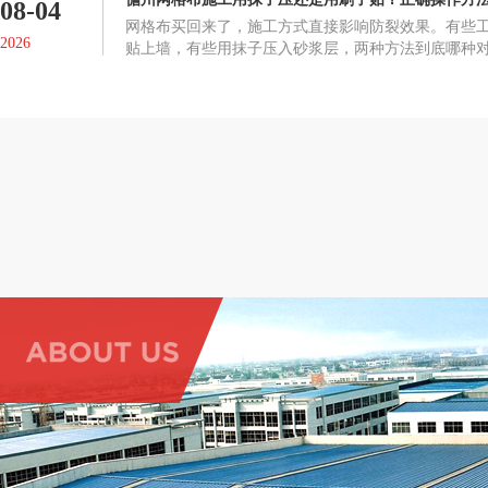
08-04
网格布买回来了，施工方式直接影响防裂效果。有些
2026
贴上墙，有些用抹子压入砂浆层，两种方法到底哪种
布起鼓、脱落或者失去防裂作用。正确的施工方式网
在墙面抹一层抗裂砂浆或粘结剂，趁未干时将网格布