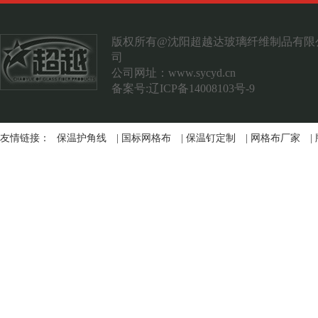
案例展示
联系我们
版权所有@沈阳超越达玻璃纤维制品有限
司
公司网址：
www.sycyd.cn
备案号:辽ICP备14008103号-9
友情链接：
保温护角线
|
国标网格布
|
保温钉定制
|
网格布厂家
|