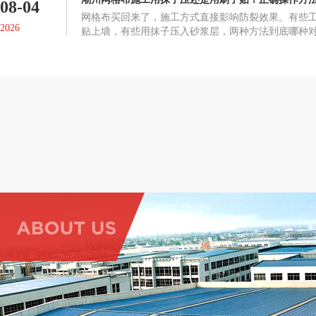
08-04
网格布买回来了，施工方式直接影响防裂效果。有些
2026
贴上墙，有些用抹子压入砂浆层，两种方法到底哪种
布起鼓、脱落或者失去防裂作用。正确的施工方式网
在墙面抹一层抗裂砂浆或粘结剂，趁未干时将网格布