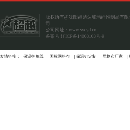
案例展示
联系我们
版权所有@沈阳超越达玻璃纤维制品有限
司
公司网址：
www.sycyd.cn
备案号:辽ICP备14008103号-9
友情链接：
保温护角线
|
国标网格布
|
保温钉定制
|
网格布厂家
|