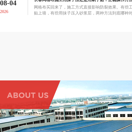
08-04
网格布买回来了，施工方式直接影响防裂效果。有些
2026
贴上墙，有些用抹子压入砂浆层，两种方法到底哪种
布起鼓、脱落或者失去防裂作用。正确的施工方式网
在墙面抹一层抗裂砂浆或粘结剂，趁未干时将网格布