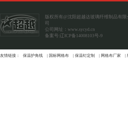
案例展示
联系我们
版权所有@沈阳超越达玻璃纤维制品有限
司
公司网址：
www.sycyd.cn
备案号:辽ICP备14008103号-9
友情链接：
保温护角线
|
国标网格布
|
保温钉定制
|
网格布厂家
|