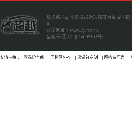
案例展示
联系我们
版权所有@沈阳超越达玻璃纤维制品有限
司
公司网址：
www.sycyd.cn
备案号:辽ICP备14008103号-9
友情链接：
保温护角线
|
国标网格布
|
保温钉定制
|
网格布厂家
|