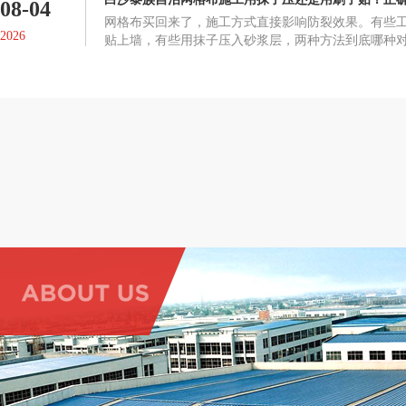
08-04
网格布买回来了，施工方式直接影响防裂效果。有些
2026
贴上墙，有些用抹子压入砂浆层，两种方法到底哪种
布起鼓、脱落或者失去防裂作用。正确的施工方式网
在墙面抹一层抗裂砂浆或粘结剂，趁未干时将网格布