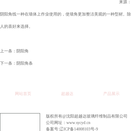
来源
阴阳角线一种在墙体上作业使用的，使墙角更加整洁美观的一种型材。除
人的喜好来选择。
上一条：
阴阳角
下一条：
阴阳角条
网站首页
超越达
产品展示
案例展示
联系我们
版权所有@沈阳超越达玻璃纤维制品有限公司
公司网址：
www.sycyd.cn
备案号:辽ICP备14008103号-9