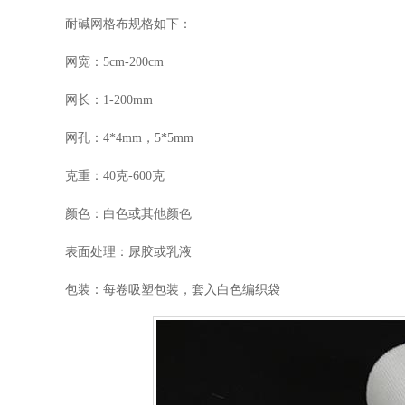
耐碱网格布规格如下：
网宽：5cm-200cm
网长：1-200mm
网孔：4*4mm，5*5mm
克重：40克-600克
颜色：白色或其他颜色
表面处理：尿胶或乳液
包装：每卷吸塑包装，套入白色编织袋