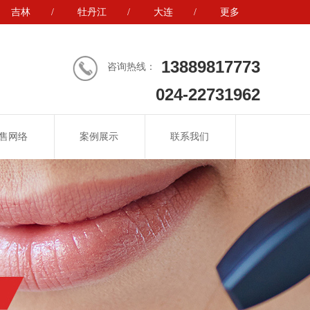
吉林
/
牡丹江
/
大连
/
更多
13889817773
咨询热线：
024-22731962
售网络
案例展示
联系我们