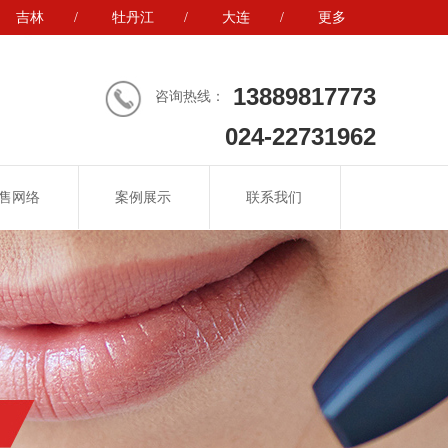
吉林
/
牡丹江
/
大连
/
更多
13889817773
咨询热线：
024-22731962
售网络
案例展示
联系我们