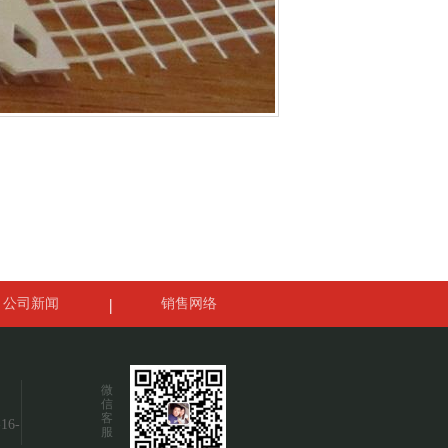
公司新闻
销售网络
微
信
客
6-
服