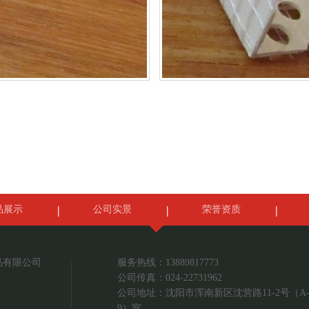
品展示
公司实景
荣誉资质
品有限公司
服务热线：13889817773
公司传真：024-22731962
公司地址：沈阳市浑南新区沈营路11-2号（A-1
9）室