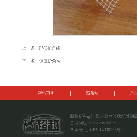
上一条：
PVC护角线
下一条：
保温护角网
网站首页
超越达
产
案例展示
联系我们
版权所有@沈阳超越达玻璃纤维制
公司网址：
www.sycyd.cn
备案号:辽ICP备14008103号-9