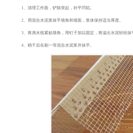
1、清理工作面，铲除突起，补平凹陷。
2、用混合水泥浆抹平墙角和墙面，浆体保持适当厚度。
3、将滴水线紧贴墙角，用钉子加以固定，将溢出水泥轻轻抹
4、稍干后在刷一等混合水泥浆并抹平。