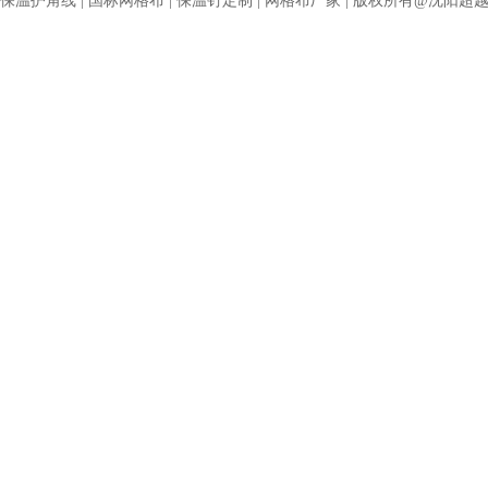
保温护角线
|
国标网格布
|
保温钉定制
|
网格布厂家
| 版权所有@沈阳超